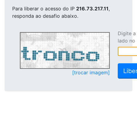
Para liberar o acesso
do IP
216.73.217.11
,
responda ao desafio abaixo.
Digite 
lado no
[trocar imagem]