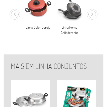
keyboard_arrow_left
keyboard_arrow_right
nha Conjuntos
Linha Color Cereja
Linha Home
Linha Prem
Antiaderente
Antiaderen
MAIS EM LINHA CONJUNTOS