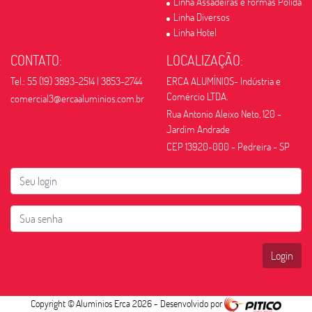
Linha Assadeiras e Formas Polida
Linha Diversos
Linha Hotel
CONTATO:
LOCALIZAÇÃO:
Tel.: 55 (19) 3893-2514 | 3853-2744
ERCA ALUMÍNIOS- Indústria e
Comércio LTDA.
comercial3@ercaaluminios.com.br
Rua Antonio Aleixo Neto, 120 -
Jardim Andrade
CEP 13920-000 - Pedreira - SP
Login
Copyright ©
Alumínios Erca 2026
- Desenvolvido por