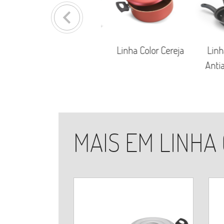
keyboard_arrow_left
ssão
Linha Conjuntos
Linha Color Cereja
Linha 
Antiade
MAIS EM LINHA