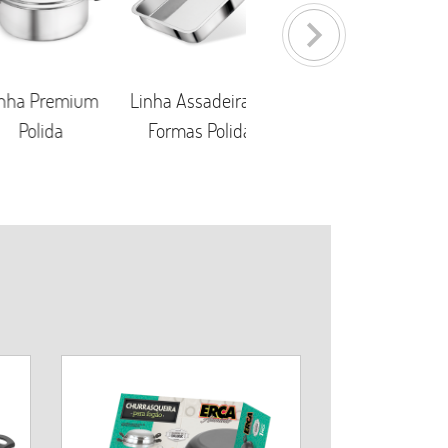
keyboard_arrow_right
a Premium
Linha Assadeiras e
Linha Diversos
olida
Formas Polida