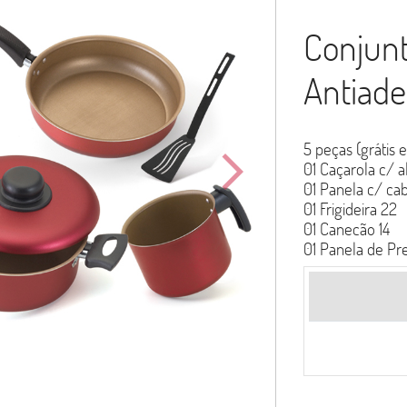
Conjun
Antiade
5 peças (grátis 
arrow_forward_ios
01 Caçarola c/ a
01 Panela c/ cab
01 Frigideira 22
01 Canecão 14
01 Panela de Pre