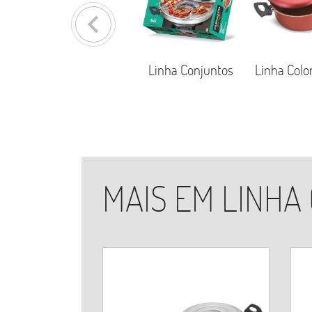
keyboard_arrow_left
ssão
Linha Conjuntos
Linha Color Cereja
Linha 
Antiade
MAIS EM LINHA