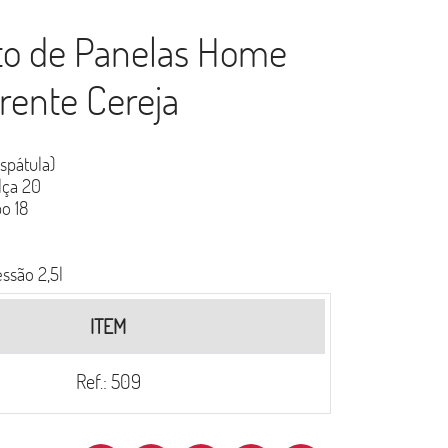
to de Panelas Home
rente Cereja
espátula)
lça 20
o 18
ssão 2,5l
ITEM
Ref.: 509